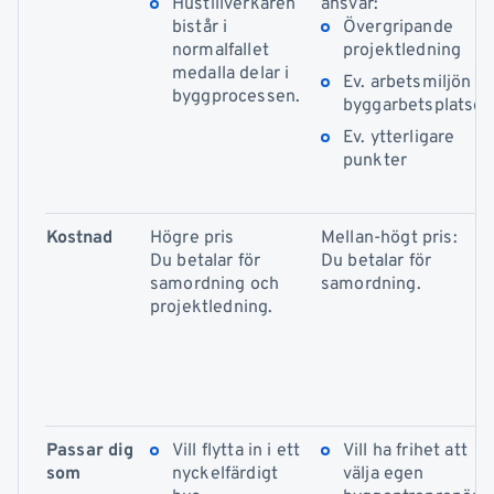
Hustillverkaren
ansvar:
bistår i
Övergripande
normalfallet
projektledning
medalla delar i
Ev. arbetsmiljön p
byggprocessen.
byggarbetsplatsen
Ev. ytterligare
punkter
Kostnad
Högre pris
Mellan-högt pris:
Du betalar för
Du betalar för
samordning och
samordning.
projektledning.
Passar dig
Vill flytta in i ett
Vill ha frihet att
som
nyckelfärdigt
välja egen