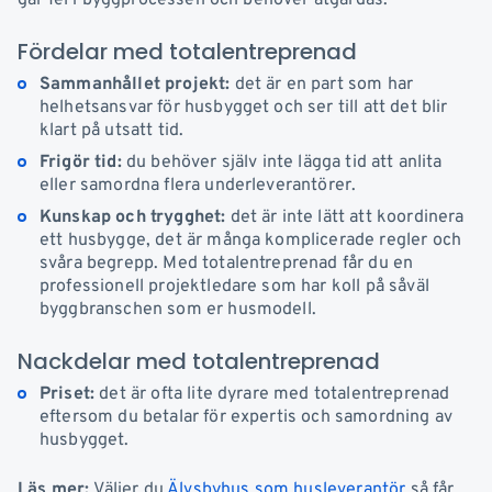
går fel i byggprocessen och behöver åtgärdas.
Fördelar med totalentreprenad
Sammanhållet projekt:
det är en part som har
helhetsansvar för husbygget och ser till att det blir
klart på utsatt tid.
Frigör tid:
du behöver själv inte lägga tid att anlita
eller samordna flera underleverantörer.
Kunskap och trygghet:
det är inte lätt att koordinera
ett husbygge, det är många komplicerade regler och
svåra begrepp. Med totalentreprenad får du en
professionell projektledare som har koll på såväl
byggbranschen som er husmodell.
Nackdelar med totalentreprenad
Priset:
det är ofta lite dyrare med totalentreprenad
eftersom du betalar för expertis och samordning av
husbygget.
Läs mer:
Väljer du
Älvsbyhus som husleverantör
så får