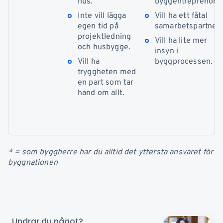
hus.
byggentreprenör.
Inte vill lägga
Vill ha ett fåtal
egen tid på
samarbetspartners
projektledning
Vill ha lite mer
och husbygge.
insyn i
Vill ha
byggprocessen.
tryggheten med
en part som tar
hand om allt.
* = som byggherre har du alltid det yttersta ansvaret för
byggnationen
Undrar du något?