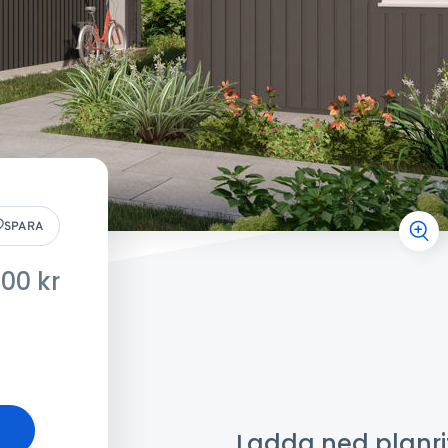
SPARA
300
kr
Ladda ned planri