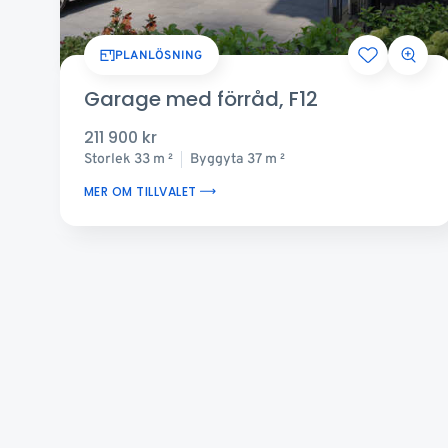
PLANLÖSNING
Garage med förråd, F12
211 900 kr
Storlek
33 m
Byggyta
37 m
2
2
MER OM TILLVALET