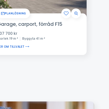
PLANLÖSNING
arage, carport, förråd F15
07 700 kr
torlek
19 m
Byggyta
41 m
2
2
ER OM TILLVALET