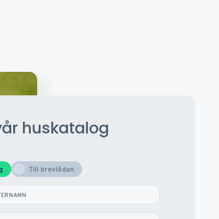
vår huskatalog
og
Till brevlådan
TERNAMN