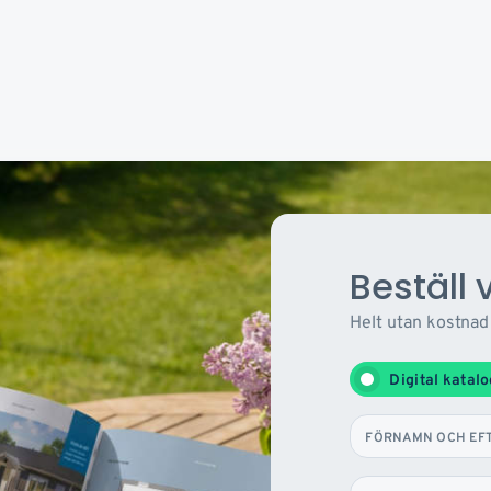
Beställ 
Helt utan kostnad
Digital katal
FÖRNAMN OCH EF