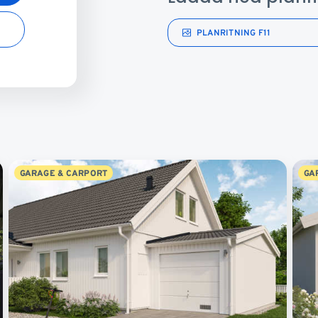
PLANRITNING F11
GARAGE & CARPORT
GA