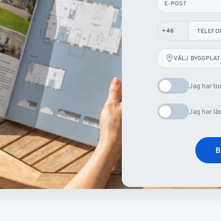
E-POST
TELEFO
VÄLJ BYGGPLAT
Jag har t
Jag har lä
B