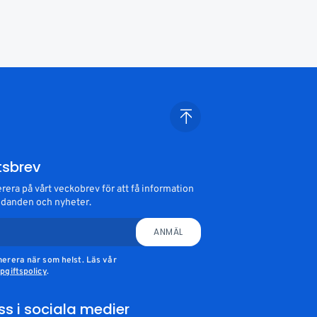
tsbrev
era på vårt veckobrev för att få information
danden och nyheter.
ANMÄL
erera när som helst. Läs vår
giftspolicy
.
oss i sociala medier