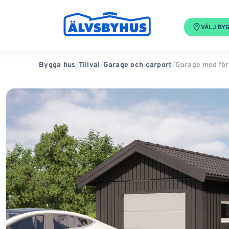
VÄLJ BY
Garage med förr
Bygga hus
Tillval
Garage och carport