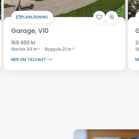
PLANLÖSNING
Garage, V10
G
169 400 kr
2
Storlek
20 m
Byggyta
21 m
S
2
2
MER OM TILLVALET
M