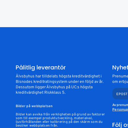
Pålitlig leverantör
Nyhe
Älvsbyhus har tilldelats högsta kreditvärdighet i
Prenumer
Bisnodes kreditratingsystem under en följd av år.
om erbju
Dessutom ligger Älvsbyhus på UC:s högsta
kreditvärdighet Riskklass 5.
EPOST
Avprenum
Bilder på webbplatsen
Personupp
Bilder kan avvika från verkligheten på grund av faktorer
som till exempel produktutveckling, materialval,
ljusförhållanden eller kalibrering på den skärm som du
Följ 
besöker webbplatsen från.