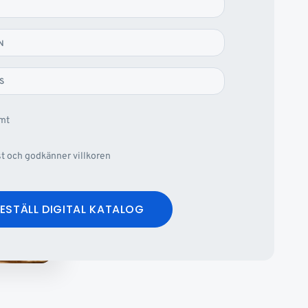
N
S
omt
st och godkänner villkoren
ESTÄLL DIGITAL KATALOG