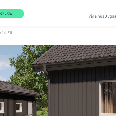
GGPLATS
Våra hus
Bygga
åd, F11