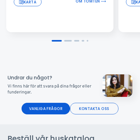
OM TOMTEN
KARTA
K
Undrar du något?
Vi finns här för att svara på dina frågor eller
funderingar.
VANLIGA FRÅGOR
KONTAKTA OSS
Beställ vår huskatalog