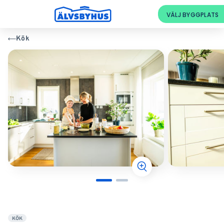
Kök
KÖK