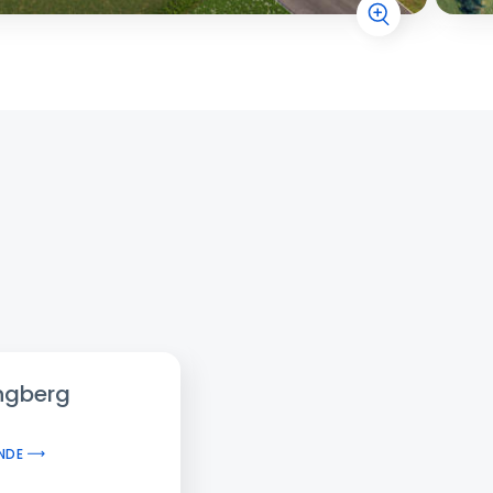
ungberg
NDE