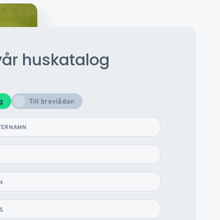
vår huskatalog
og
Till brevlådan
TERNAMN
N
S