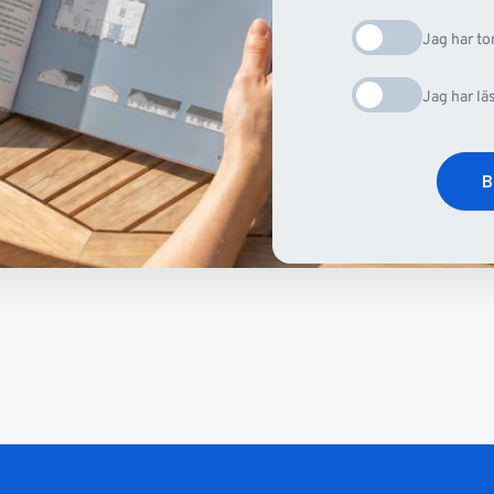
Jag har t
Jag har lä
B