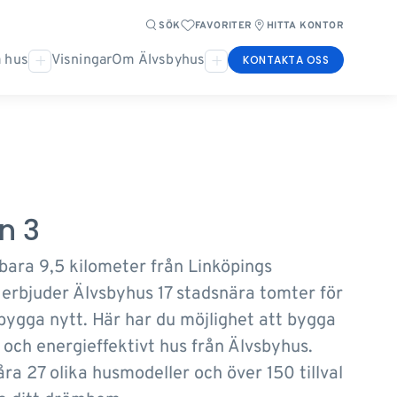
SÖK
FAVORITER
HITTA KONTOR
 hus
Visningar
Om Älvsbyhus
KONTAKTA OSS
n 3
 bara 9,5 kilometer från Linköpings
 erbjuder Älvsbyhus 17 stadsnära tomter för
 bygga nytt. Här har du möjlighet att bygga
 och energieffektivt hus från Älvsbyhus.
åra 27 olika husmodeller och över 150 tillval