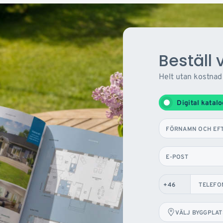
Beställ 
Helt utan kostnad
Digital katal
FÖRNAMN OCH EF
E-POST
TELEFO
VÄLJ BYGGPLAT