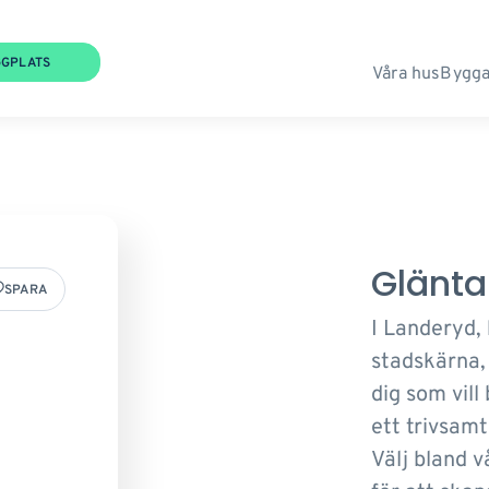
GGPLATS
Våra hus
Bygga
Glänta
SPARA
I Landeryd,
stadskärna,
dig som vill
ett trivsamt
Välj bland v