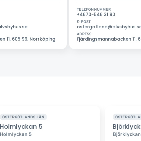
TELEFONNUMMER
+4670-546 31 90
E-POST
alvsbyhus.se
ostergotland@alvsbyhus.s
ADRESS
 11, 605 99, Norrköping
Fjärdingsmannabacken 11, 6
ÖSTERGÖTLANDS LÄN
ÖSTERGÖTLA
Holmlyckan 5
Björklyck
Holmlyckan 5
Björklyckan