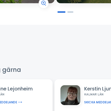
ig gärna
ine Lejonheim
Kerstin Lj
LÄN
KALMAR LÄN
MEDDELANDE
SKICKA MEDDELA