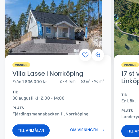
VISNING
VISNING
Villa Lasse i Norrköping
17 st 
Link
2 - 4 rum
63 m
2
- 96 m
2
Från
1 836 000
kr
TID
TID
30 augusti kl 12:00 - 14:00
Enl. ök.
PLATS
PLATS
Fjärdingsmannabacken 11, Norrköping
Landeryd
OM VISNINGEN
TILL ANMÄLAN
TILL 