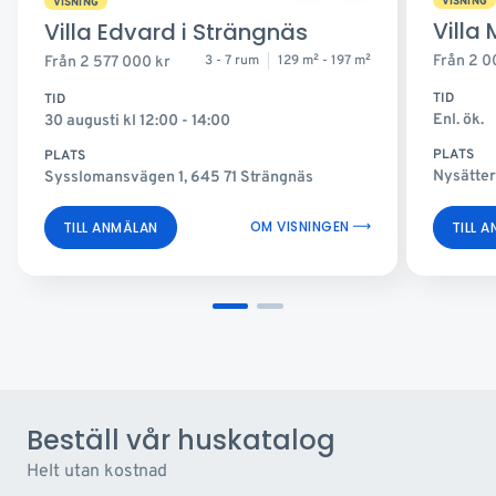
VISNING
VISNING
Villa
Villa Edvard i Strängnäs
3 - 7 rum
129 m
2
- 197 m
2
Från
2 0
Från
2 577 000
kr
TID
TID
Enl. ök.
30 augusti kl 12:00 - 14:00
PLATS
PLATS
Nysätter
Sysslomansvägen 1, 645 71 Strängnäs
OM VISNINGEN
TILL 
TILL ANMÄLAN
Beställ vår huskatalog
Helt utan kostnad