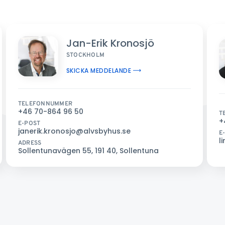
Jan-Erik Kronosjö
STOCKHOLM
SKICKA MEDDELANDE
TELEFONNUMMER
+46 70-864 96 50
T
+
E-POST
janerik.kronosjo@alvsbyhus.se
E
l
ADRESS
Sollentunavägen 55, 191 40, Sollentuna