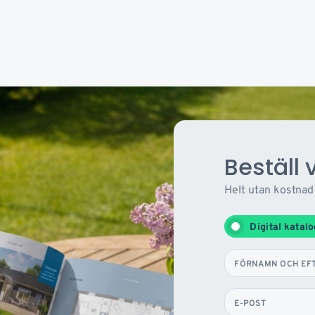
Beställ 
Helt utan kostnad
Digital katal
FÖRNAMN OCH EF
E-POST