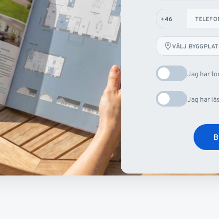
TELEFO
VÄLJ BYGGPLAT
Jag har t
Jag har lä
B