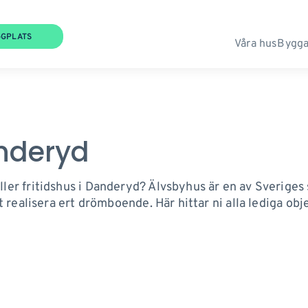
GGPLATS
Våra hus
Bygga
nderyd
ller fritidshus i Danderyd? Älvsbyhus är en av Sveriges 
att realisera ert drömboende. Här hittar ni alla lediga ob