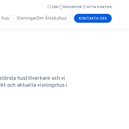
SÖK
FAVORITER
HITTA KONTOR
 hus
Visningar
Om Älvsbyhus
KONTAKTA OSS
största hustillverkare och vi
jekt och aktuella visningshus i