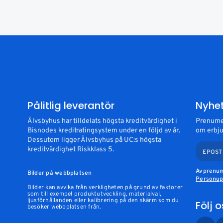
Pålitlig leverantör
Nyhe
Älvsbyhus har tilldelats högsta kreditvärdighet i
Prenumer
Bisnodes kreditratingsystem under en följd av år.
om erbju
Dessutom ligger Älvsbyhus på UC:s högsta
kreditvärdighet Riskklass 5.
EPOST
Avprenum
Bilder på webbplatsen
Personupp
Bilder kan avvika från verkligheten på grund av faktorer
som till exempel produktutveckling, materialval,
ljusförhållanden eller kalibrering på den skärm som du
Följ 
besöker webbplatsen från.