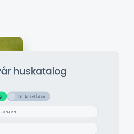
vår huskatalog
og
Till brevlådan
TERNAMN