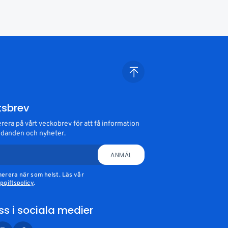
tsbrev
era på vårt veckobrev för att få information
danden och nyheter.
ANMÄL
erera när som helst. Läs vår
giftspolicy
.
oss i sociala medier