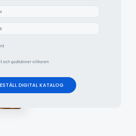
N
S
omt
st och godkänner villkoren
ESTÄLL DIGITAL KATALOG