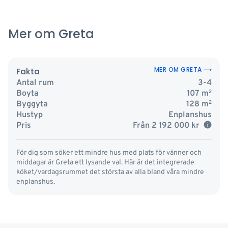
Mer om Greta
MER OM GRETA
Fakta
Antal rum
3-4
Boyta
107
m
2
Byggyta
128
m
2
Hustyp
Enplanshus
Pris
Från
2 192 000
kr
För dig som söker ett mindre hus med plats för vänner och
middagar är Greta ett lysande val. Här är det integrerade
köket/vardagsrummet det största av alla bland våra mindre
enplanshus.