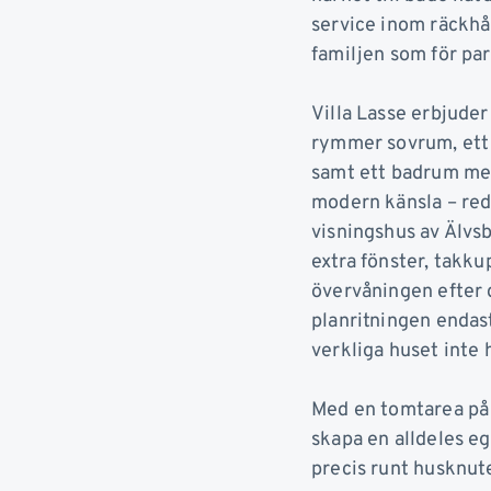
service inom räckhål
familjen som för par
Villa Lasse erbjuder
rymmer sovrum, ett 
samt ett badrum med
modern känsla – red
visningshus av Älvsb
extra fönster, takku
övervåningen efter 
planritningen endast
verkliga huset inte h
Med en tomtarea på h
skapa en alldeles eg
precis runt husknut