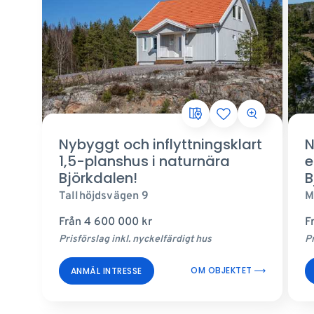
Nybyggt och inflyttningsklart
N
1,5-planshus i naturnära
e
Björkdalen!
B
Tallhöjdsvägen 9
M
Från
4 600 000
kr
F
Prisförslag inkl. nyckelfärdigt hus
Pr
OM OBJEKTET
ANMÄL INTRESSE