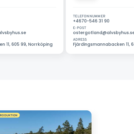
TELEFONNUMMER
+4670-546 31 90
E-POST
alvsbyhus.se
ostergotland@alvsbyhus.s
ADRESS
 11, 605 99, Norrköping
Fjärdingsmannabacken 11, 6
RODUKTION