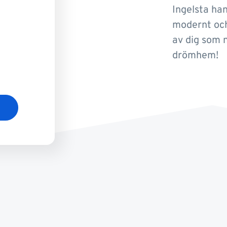
Ingelsta ha
modernt och
av dig som n
drömhem!