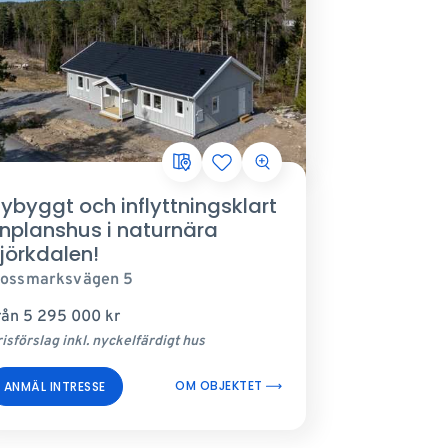
ybyggt och inflyttningsklart
nplanshus i naturnära
jörkdalen!
ossmarksvägen 5
rån
5 295 000
kr
isförslag inkl. nyckelfärdigt hus
OM OBJEKTET
ANMÄL INTRESSE