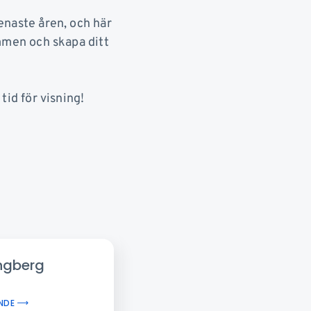
enaste åren, och här
mmen och skapa ditt
tid för visning!
ungberg
NDE