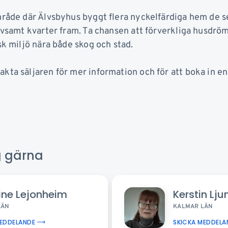
mråde där Älvsbyhus byggt flera nyckelfärdiga hem de s
rivsamt kvarter fram. Ta chansen att förverkliga husdrö
sk miljö nära både skog och stad.
ta säljaren för mer information och för att boka in en 
ig gärna
ine Lejonheim
Kerstin Lj
LÄN
KALMAR LÄN
MEDDELANDE
SKICKA MEDDELA