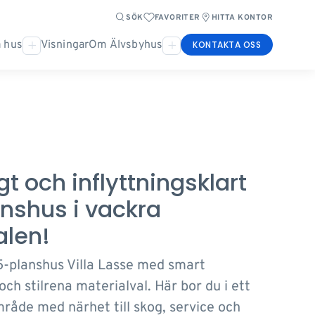
SÖK
FAVORITER
HITTA KONTOR
 hus
Visningar
Om Älvsbyhus
KONTAKTA OSS
t och inflyttningsklart
anshus i vackra
alen!
5-planshus Villa Lasse med smart
och stilrena materialval. Här bor du i ett
mråde med närhet till skog, service och