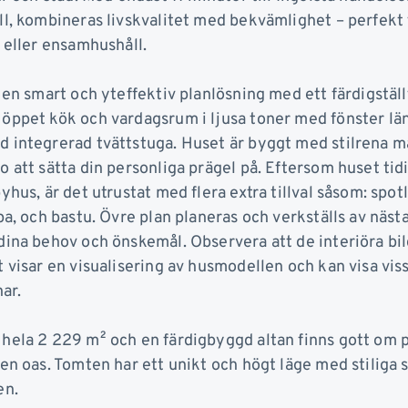
l, kombineras livskvalitet med bekvämlighet – perfekt fö
 eller ensamhushåll.
 en smart och yteffektiv planlösning med ett färdigstäl
öppet kök och vardagsrum i ljusa toner med fönster län
 integrerad tvättstuga. Huset är byggt med stilrena ma
o att sätta din personliga prägel på. Eftersom huset ti
yhus, är det utrustat med flera extra tillval såsom: spotl
pa, och bastu. Övre plan planeras och verkställs av näst
dina behov och önskemål. Observera att de interiöra bi
 visar en visualisering av husmodellen och kan visa viss
ar.
ela 2 229 m² och en färdigbyggd altan finns gott om pl
en oas. Tomten har ett unikt och högt läge med stiliga 
en.