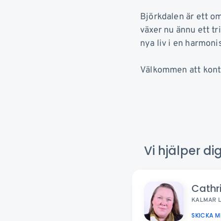
Björkdalen är ett o
växer nu ännu ett t
nya liv i en harmoni
Välkommen att kontak
Vi hjälper d
Cathr
KALMAR 
SKICKA 