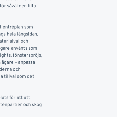
r såväl den lilla
lt entréplan som
gs hela långsidan,
terialval och
digare använts som
ights, fönsterspröjs,
a ägare – anpassa
lderna och
a tillval som det
ats för att att
stenpartier och skog