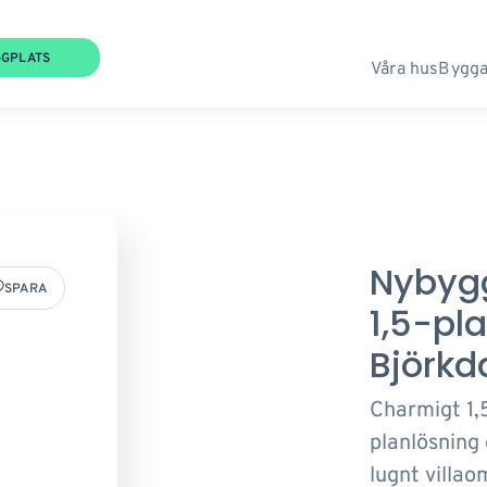
GGPLATS
Våra hus
Bygga
Nybygg
SPARA
1,5-pl
Björkd
Charmigt 1,
planlösning 
lugnt villao