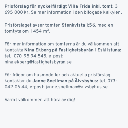
Prisförslag för nyckelfärdigt Villa Frida inkl. tomt:
3
695 000 kr. Se mer information i den bifogade kalkylen.
Prisförslaget avser tomten
Stenkvista 1:56
, med en
tomtyta om 1 454 m².
För mer information om tomterna är du välkommen att
kontakta
Nina Ekberg på Fastighetsbyrån i Eskilstuna:
tel. 070-95 94 545, e-post:
nina.ekberg@fastighetsbyran.se
För frågor om husmodeller och aktuella prisförslag
kontaktar du
Janne Snellman på Älvsbyhus:
tel. 073-
042 06 44, e-post: janne.snellman@alvsbyhus.se
Varmt välkommen att höra av dig!