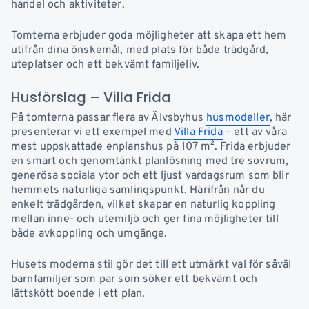
handel och aktiviteter.
Tomterna erbjuder goda möjligheter att skapa ett hem
utifrån dina önskemål, med plats för både trädgård,
uteplatser och ett bekvämt familjeliv.
Husförslag – Villa Frida
På tomterna passar flera av Älvsbyhus
husmodeller
, här
presenterar vi ett exempel med
Villa Frida
– ett av våra
mest uppskattade enplanshus på 107 m². Frida erbjuder
en smart och genomtänkt planlösning med tre sovrum,
generösa sociala ytor och ett ljust vardagsrum som blir
hemmets naturliga samlingspunkt. Härifrån når du
enkelt trädgården, vilket skapar en naturlig koppling
mellan inne- och utemiljö och ger fina möjligheter till
både avkoppling och umgänge.
Husets moderna stil gör det till ett utmärkt val för såväl
barnfamiljer som par som söker ett bekvämt och
lättskött boende i ett plan.