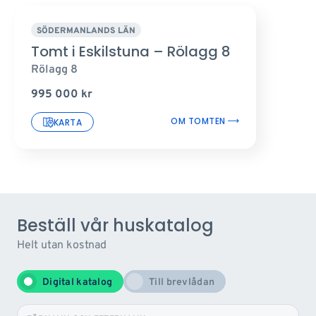
SÖDERMANLANDS LÄN
Tomt i Eskilstuna – Rölagg 8
Rölagg 8
995 000
kr
OM TOMTEN
KARTA
Beställ vår huskatalog
Helt utan kostnad
Digital katalog
Till brevlådan