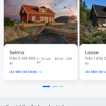
Selma
Lasse
Från
2 109 000
Från
1 836 
2 - 5 rum
85 m
- 129
2
m
2
kr
kr
LÄS MER OM SELMA
LÄS MER OM L