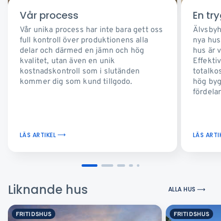
Vår process
En tr
Vår unika process har inte bara gett oss
Älvsbyh
full kontroll över produktionens alla
nya hus
delar och därmed en jämn och hög
hus är v
kvalitet, utan även en unik
Effekti
kostnadskontroll som i slutänden
totalkos
kommer dig som kund tillgodo.
hög byg
fördelar
LÄS ARTIKEL
LÄS ARTI
Liknande hus
ALLA HUS
FRITIDSHUS
FRITIDSHUS