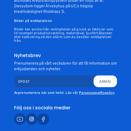
Bisnodes kreditratingsystem under en följd av år.
Dessutom ligger Älvsbyhus på UC:s högsta
kreditvärdighet Riskklass 5.
Bilder på webbplatsen
Bilder kan avvika från verkligheten på grund av faktorer som
till exempel produktutveckling, materialval, ljusförhållanden
eller kalibrering på den skärm som du besöker webbplatsen
från.
Nyhetsbrev
Prenumerera på vårt veckobrev för att få information om
erbjudanden och nyheter.
ANMÄL
EPOST
Avprenumerera när som helst. Läs vår
Personuppgiftspolicy
.
Följ oss i sociala medier