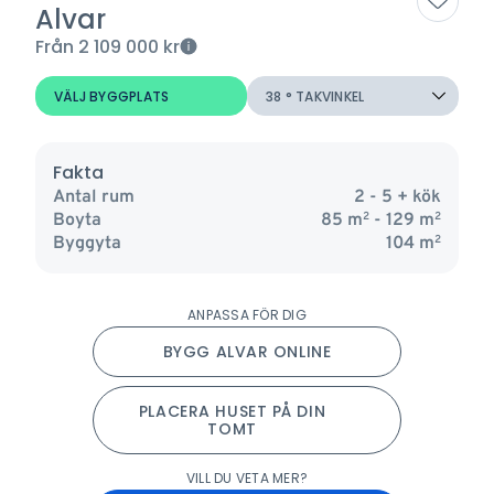
Alvar
Från
2 109 000
kr
Fakta
Antal rum
2 - 5
+ kök
Boyta
85
m
2
- 129 m
2
Byggyta
104
m
2
ANPASSA FÖR DIG
BYGG ALVAR ONLINE
PLACERA HUSET PÅ DIN
TOMT
VILL DU VETA MER?