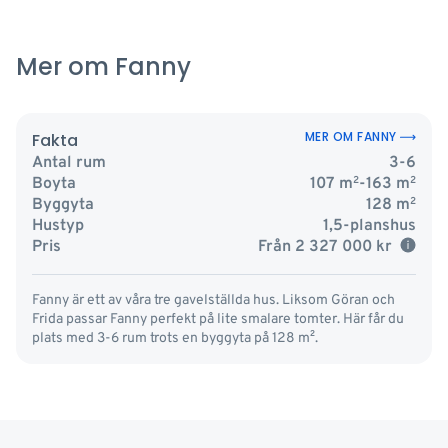
Mer om Fanny
MER OM FANNY
Fakta
Antal rum
3-6
Boyta
107
m
2
-163 m
2
Byggyta
128
m
2
Hustyp
1,5-planshus
Pris
Från
2 327 000
kr
Fanny är ett av våra tre gavelställda hus. Liksom Göran och
Frida passar Fanny perfekt på lite smalare tomter. Här får du
plats med 3-6 rum trots en byggyta på 128 m².