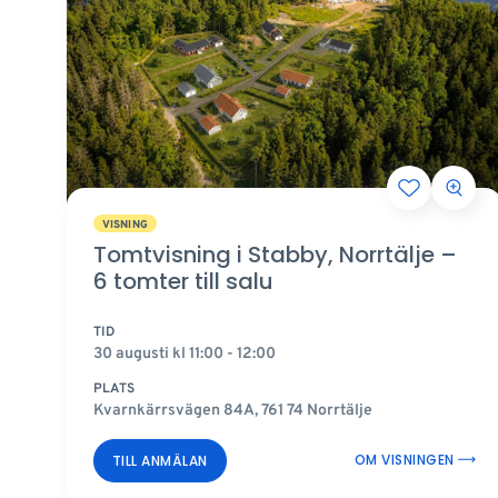
VISNING
Tomtvisning i Stabby, Norrtälje –
6 tomter till salu
TID
30 augusti kl 11:00 - 12:00
PLATS
Kvarnkärrsvägen 84A, 761 74 Norrtälje
OM VISNINGEN
TILL ANMÄLAN