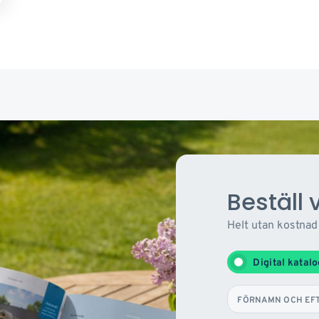
Beställ 
Helt utan kostnad
Digital katal
FÖRNAMN OCH EF