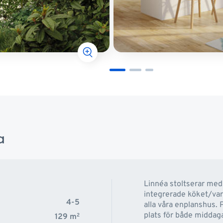
a
Linnéa stoltserar med 
integrerade köket/v
4-5
alla våra enplanshus. 
plats för både middaga
129
m
2