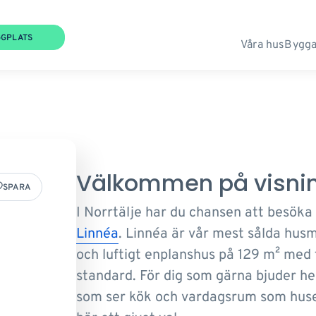
GGPLATS
Våra hus
Bygga
Välkommen på visni
SPARA
I Norrtälje har du chansen att besök
Linnéa
. Linnéa är vår mest sålda husm
och luftigt enplanshus på 129 m² med
standard. För dig som gärna bjuder h
som ser kök och vardagsrum som huset