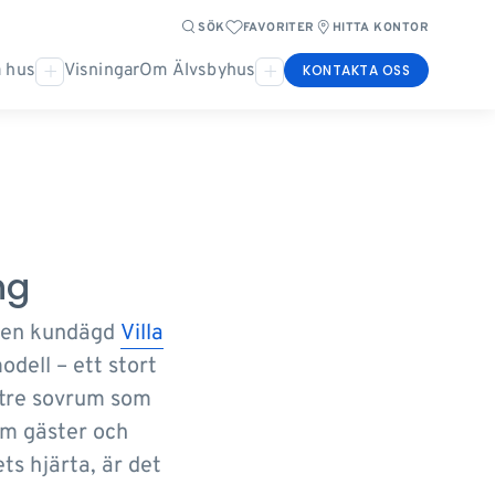
SÖK
FAVORITER
HITTA KONTOR
 hus
Visningar
Om Älvsbyhus
KONTAKTA OSS
ng
a en kundägd
Villa
odell – ett stort
 tre sovrum som
em gäster och
s hjärta, är det