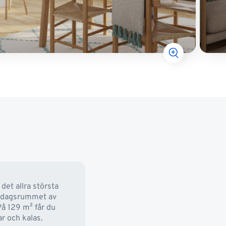
det allra största
ardagsrummet av
På 129 m² får du
r och kalas.