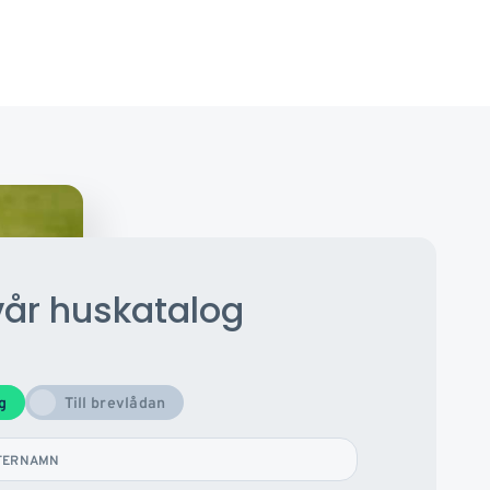
vår huskatalog
og
Till brevlådan
TERNAMN