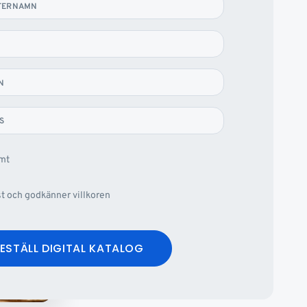
TERNAMN
N
S
omt
st och godkänner villkoren
ESTÄLL DIGITAL KATALOG