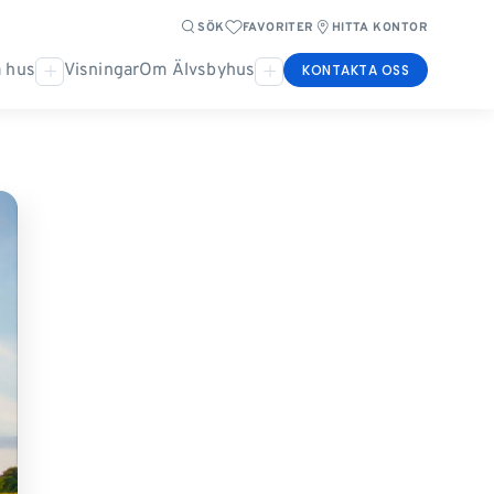
SÖK
FAVORITER
HITTA KONTOR
 hus
Visningar
Om Älvsbyhus
KONTAKTA OSS