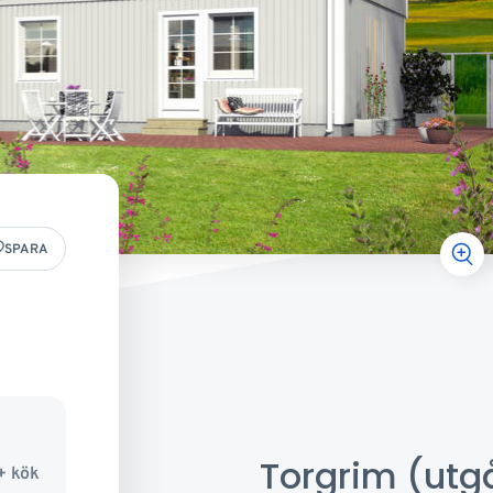
SPARA
Torgrim (ut
+ kök