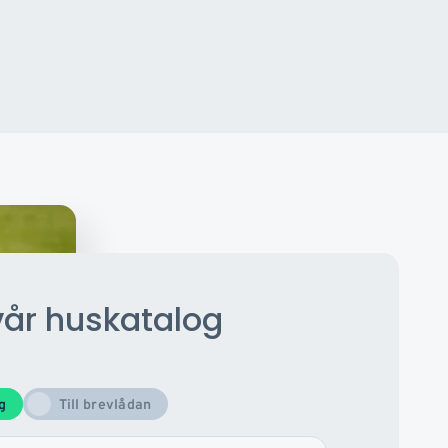
vår huskatalog
og
Till brevlådan