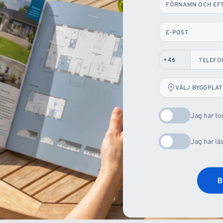
FÖRNAMN OCH EF
E-POST
TELEFO
Edvard
VÄLJ BYGGPLAT
Jag har t
Jag har lä
B