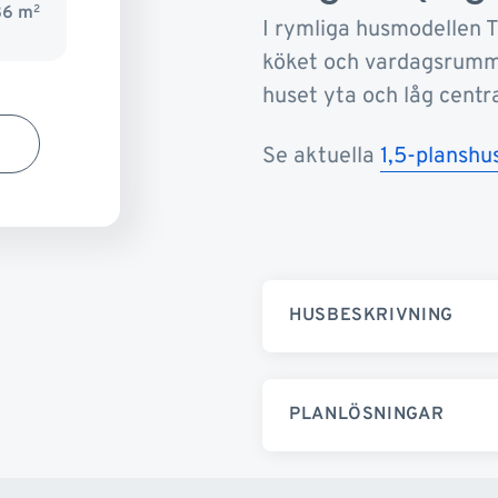
86 m
2
I rymliga husmodellen 
köket och vardagsrumme
huset yta och låg centr
Se aktuella
1,5-planshu
HUSBESKRIVNING
PLANLÖSNINGAR