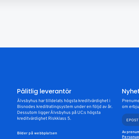
Pålitlig leverantör
Nyhe
Älvsbyhus har tilldelats högsta kreditvärdighet i
Prenumer
Bisnodes kreditratingsystem under en följd av år.
om erbju
Dessutom ligger Älvsbyhus på UC:s högsta
kreditvärdighet Riskklass 5.
EPOST
Avprenum
Bilder på webbplatsen
Personupp