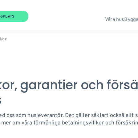
GGPLATS
Våra hus
Bygga
lkor
kor, garantier och förs
s
med oss som husleverantör. Det gäller såklart också all
a mer om våra förmånliga betalningsvillkor och försäkrin