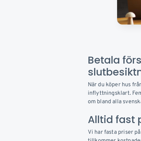
Betala för
slutbesik
När du köper hus från
inflyttningsklart. Fe
om bland alla svensk
Alltid fas
Vi har fasta priser på
tillkommer kostnader