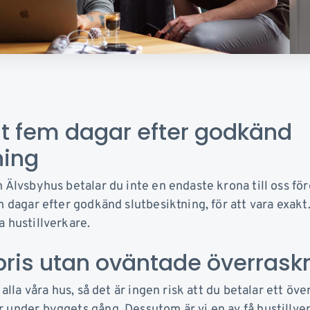
st fem dagar efter godkänd
tning
 Älvsbyhus betalar du inte en endaste krona till oss fö
m dagar efter godkänd slutbesiktning, för att vara exak
a hustillverkare.
t pris utan oväntade överrask
 alla våra hus, så det är ingen risk att du betalar ett över
 under byggets gång. Dessutom är vi en av få hustillve