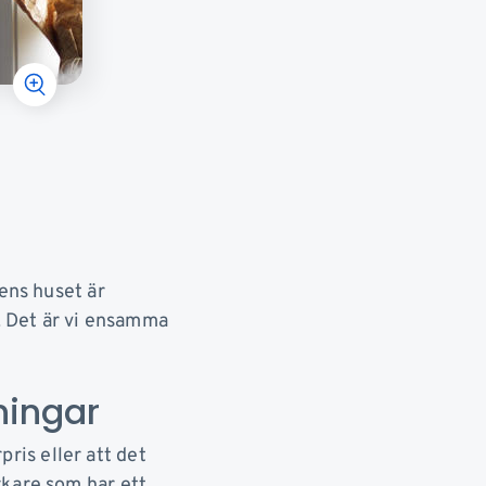
rens huset är
t. Det är vi ensamma
ningar
pris eller att det
rkare som har ett