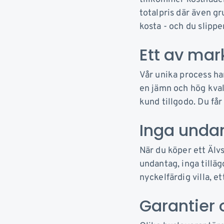
totalpris där även gr
kosta - och du slipp
Ett av mar
Vår unika process har
en jämn och hög kval
kund tillgodo. Du får 
Inga undan
När du köper ett Älv
undantag, inga tilläg
nyckelfärdig villa, et
Garantier 