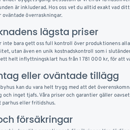
unden är inkluderad. Hos oss vet du alltid exakt vad di
er oväntade överraskningar.
knadens lägsta priser
 inte bara gett oss full kontroll över produktionens al
itet, utan även en unik kostnadskontroll som i slutän
ett helt inflyttningsklart hus från 1 781 000 kr, för att v
tag eller oväntade tillägg
sbyhus kan du vara helt trygg med att det överenskomna 
g och inget tjafs. Våra priser och garantier gäller oavs
t parhus eller fritidshus.
och försäkringar