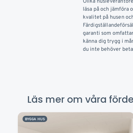
Olika husleverantöre
läsa på och jämföra 
kvalitet på husen oc
Färdigställandeförsä
garanti som omfattar 
känna dig trygg i mån
du inte behöver betal
Läs mer om våra förde
BYGGA HUS