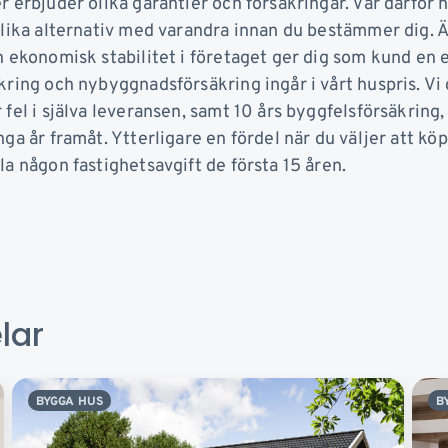
r erbjuder olika garantier och försäkringar. Var därför
olika alternativ med varandra innan du bestämmer dig. Ä
h ekonomisk stabilitet i företaget ger dig som kund en e
kring och nybyggnadsförsäkring ingår i vårt huspris. Vi 
fel i själva leveransen, samt 10 års byggfelsförsäkring, 
ga år framåt. Ytterligare en fördel när du väljer att köp
a någon fastighetsavgift de första 15 åren.
lar
BYGGA HUS
B