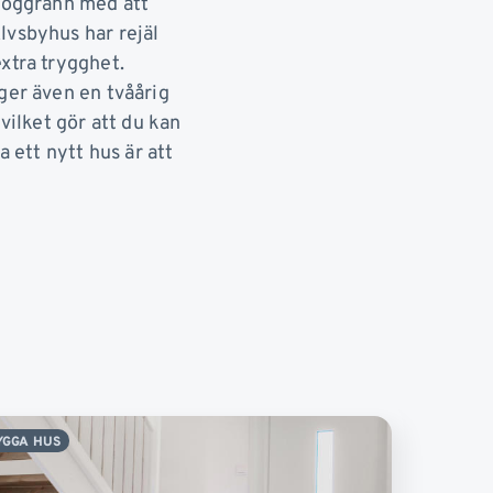
 noggrann med att
lvsbyhus har rejäl
xtra trygghet.
ger även en tvåårig
vilket gör att du kan
a ett nytt hus är att
YGGA HUS