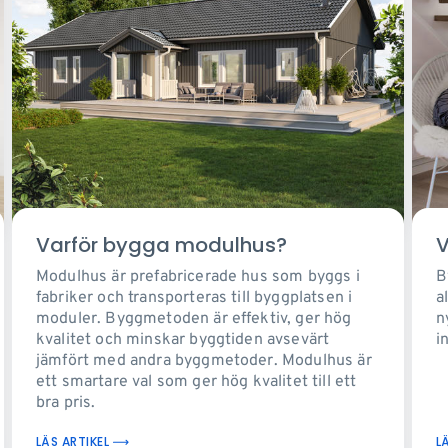
Varför bygga modulhus?
V
Modulhus är prefabricerade hus som byggs i
B
fabriker och transporteras till byggplatsen i
a
moduler. Byggmetoden är effektiv, ger hög
n
kvalitet och minskar byggtiden avsevärt
i
jämfört med andra byggmetoder. Modulhus är
ett smartare val som ger hög kvalitet till ett
bra pris.
LÄS ARTIKEL
L