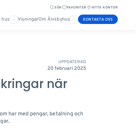
SÖK
FAVORITER
HITTA KONTOR
 hus
Visningar
Om Älvsbyhus
KONTAKTA OSS
UPPDATERAD
20 februari 2025
äkringar när
t som har med pengar, betalning och
gar.